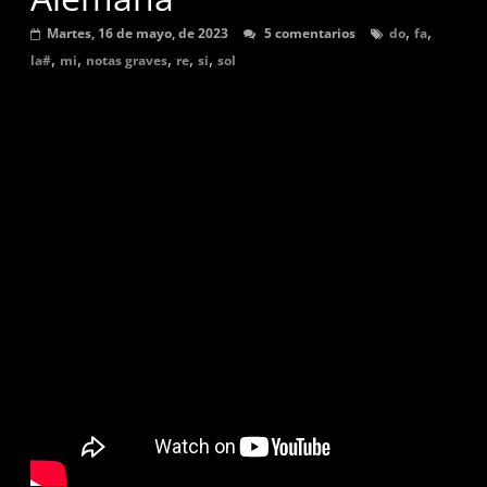
graves,
,
,
Martes, 16 de mayo, de 2023
5 comentarios
do
fa
agudas,
,
,
,
,
,
la#
mi
notas graves
re
si
sol
sostenidas
y
bemol.
Música
para
flauta
dulce,
partituras
y
tutoriales
de
canciones
en
digitación
alemana.