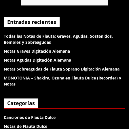
el diablo
Anónimo138188
Entradas recientes
klk
Todas las Notas de Flauta: Graves, Agudas, Sostenidos,
Bemoles y Sobreagudas
Anónimo138188
Notas Graves Digitación Alemana
klk
Notas Agudas Digitación Alemana
Notas Sobreagudas de Flauta Soprano Digitación Alemana
Anónimo138188
MONOTONÍA – Shakira, Ozuna en Flauta Dulce (Recorder) y
buenas
Notas
Anónimo138281
Categorías
holaa
Canciones de Flauta Dulce
Anónimo138400
Notas de Flauta Dulce