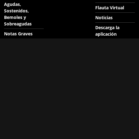
Agudas,
Flauta Virtual
Sostenidos,
Bemoles y
Noticias
Sobreagudas
Descarga la
Notas Graves
aplicación
Digitación
Suscríbete
Alemana
Búsqueda interna
Notas Agudas
con el motor de
Digitación
Google
Alemana
Políticas de
Notas
Privacidad y
Sobreagudas de
Familia, al usar la
Flauta Soprano
Aplicación y Sitio
Digitación
Web
Alemana
Antigua versión
MONOTONÍA –
Shakira, Ozuna en
Pacman Juego en
Flauta Dulce
Línea
(Recorder) y