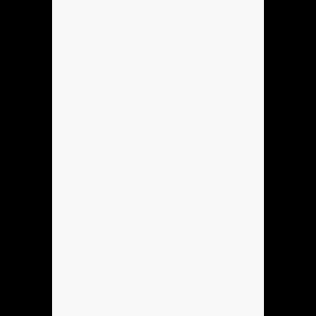
Se podria hacer Mi sobreagudo?
Hola
Se podria Hacer Mi sobreagudo?
Anónimo137905
pene
Anónimo138053
dame un gr
Anónimo138053
dame un gr
Anónimo138135