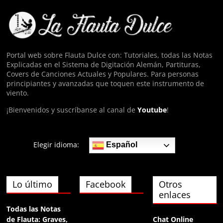
Anónimo140074
hola
Portal web sobre Flauta Dulce con: Tutoriales, todas las Notas
Explicadas en el Sistema de Digitación Alemán, Partituras,
Anónimo140974
Covers de Canciones Actuales y Populares. Para personas
ФЯща
principiantes y avanzadas que toquen este instrumento de
viento.
¡Bienvenidos y suscríbanse al canal de
Youtube
!
Elegir idioma:
Español
Lo último
Facebook
Otros
enlaces
Todas las Notas
de Flauta: Graves,
Chat Online