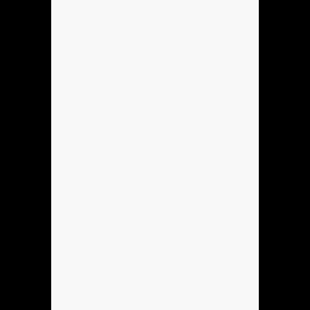
Anónimo136760
ola
Anónimo136753
hola
Anónimo137184
hola
Anónimo137184
hoooooooo
Anónimo137184
holla
Hola