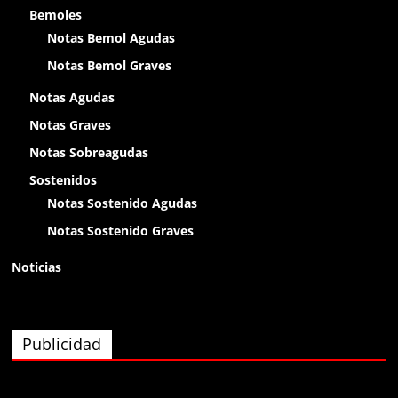
chikitin
Bemoles
Notas Bemol Agudas
Anónimo138400
Notas Bemol Graves
olap
Notas Agudas
Notas Graves
Anónimo138400
Notas Sobreagudas
olaaa
Sostenidos
Notas Sostenido Agudas
Anónimo138400
Notas Sostenido Graves
olaaa
Noticias
Anónimo138400
olaaa
Publicidad
Anónimo139826
eyy