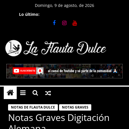
Saltar
Domingo, 9 de agosto, de 2026
al
Lo último:
contenido
La
Flauta
Dulce
Tutoriales
en
NOTAS DE FLAUTA DULCE
NOTAS GRAVES
Flauta
Notas Graves Digitación
Dulce,
Alemana
notas