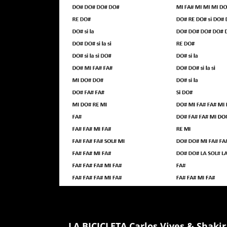
←
LA BICICLETA Carlos Vives & Shaki