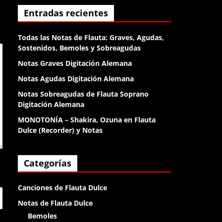
Entradas recientes
Anónimo138053
dame un gr
Todas las Notas de Flauta: Graves, Agudas,
Sostenidos, Bemoles y Sobreagudas
Anónimo138135
Notas Graves Digitación Alemana
el diablo
Notas Agudas Digitación Alemana
Notas Sobreagudas de Flauta Soprano
Anónimo138188
Digitación Alemana
klk
MONOTONÍA – Shakira, Ozuna en Flauta
Dulce (Recorder) y Notas
Anónimo138188
klk
Categorías
Anónimo138188
Canciones de Flauta Dulce
buenas
Notas de Flauta Dulce
Bemoles