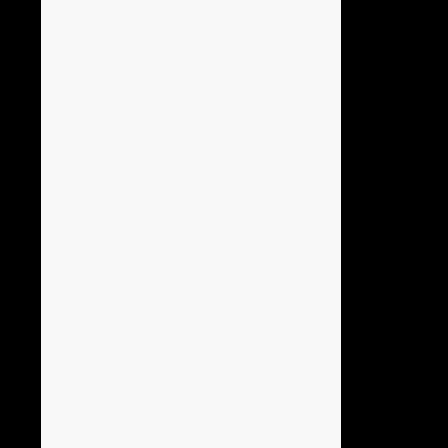
Hola
xd
Anónimo136760
ola
Anónimo136753
hola
Anónimo137184
hola
Anónimo137184
hoooooooo
Anónimo137184