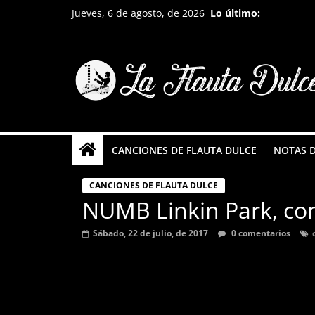
Saltar
Jueves, 6 de agosto, de 2026
Lo último:
al
contenido
La
Flauta
CANCIONES DE FLAUTA DULCE
NOTAS D
Dulce
CANCIONES DE FLAUTA DULCE
Tutoriales
NUMB Linkin Park, con
en
Sábado, 22 de julio, de 2017
0 comentarios
Flauta
Dulce,
notas
graves,
agudas,