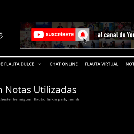
E FLAUTA DULCE
CHAT ONLINE
FLAUTA VIRTUAL
NOT
 Notas Utilizadas
,
,
,
chester bennigton
flauta
linkin park
numb