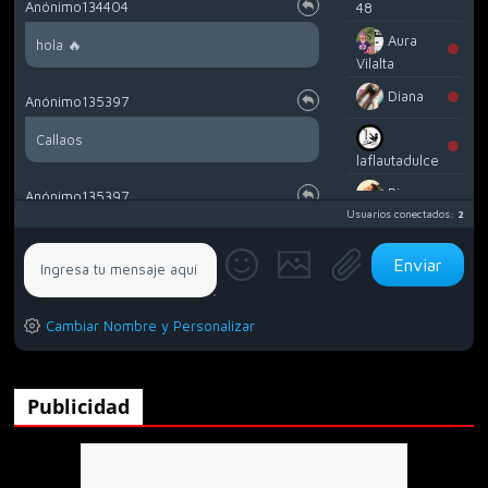
Anónimo134404
48
Aura
hola 🔥
Vilalta
Diana
Anónimo135397
Callaos
laflautadulce
Piero
Anónimo135397
Yáñez
Usuarios conectados:
2
Alguien que viva en tepiscoloyo mexico
tlaxcala?
Anónimo135453
Cambiar Nombre y Personalizar
.
Publicidad
Anónimo135791
No