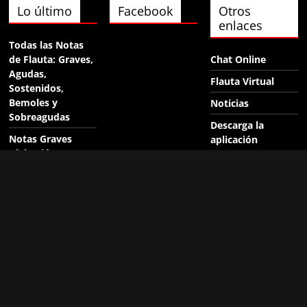
Lo último
Facebook
Otros
enlaces
Todas las Notas
de Flauta: Graves,
Chat Online
Agudas,
Flauta Virtual
Sostenidos,
Bemoles y
Noticias
Sobreagudas
Descarga la
Notas Graves
aplicación
Digitación
Suscríbete
Alemana
Búsqueda interna
Notas Agudas
con el motor de
Digitación
Google
Alemana
Políticas de
Notas
Privacidad y
Sobreagudas de
Familia, al usar la
Flauta Soprano
Aplicación y Sitio
Digitación
Web
Alemana