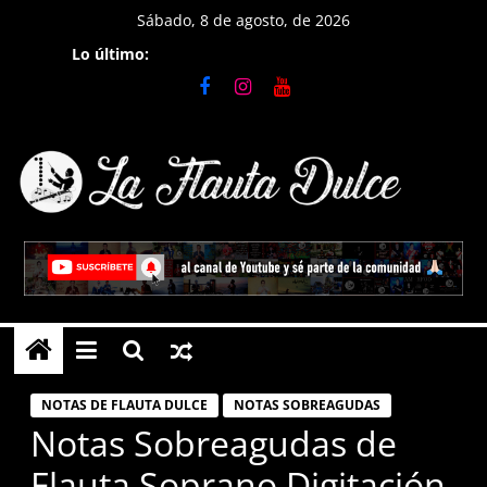
Saltar
Sábado, 8 de agosto, de 2026
al
Lo último:
contenido
La
Flauta
Dulce
Tutoriales
en
NOTAS DE FLAUTA DULCE
NOTAS SOBREAGUDAS
Flauta
Notas Sobreagudas de
Dulce,
Flauta Soprano Digitación
notas