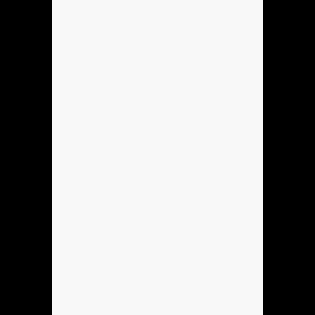
Anónimo137184
holla
Hola
Se podria hacer Mi sobreagudo?
Hola
Se podria Hacer Mi sobreagudo?
Anónimo137905
pene
Anónimo138053
dame un gr
Anónimo138053