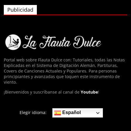
Publicidad
Anónimo139826
eyy
Anónimo140074
hola
Portal web sobre Flauta Dulce con: Tutoriales, todas las Notas
Explicadas en el Sistema de Digitación Alemán, Partituras,
Anónimo140974
Covers de Canciones Actuales y Populares. Para personas
ФЯща
principiantes y avanzadas que toquen este instrumento de
viento.
¡Bienvenidos y suscríbanse al canal de
Youtube
!
Elegir idioma:
Español