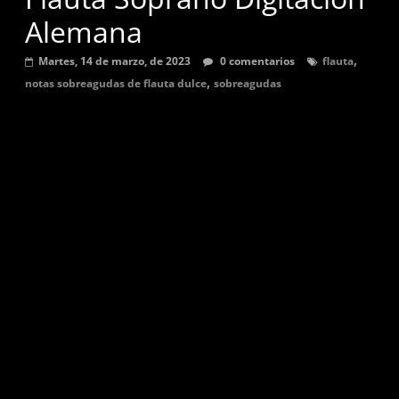
graves,
Alemana
agudas,
,
sostenidas
Martes, 14 de marzo, de 2023
0 comentarios
flauta
,
y
notas sobreagudas de flauta dulce
sobreagudas
bemol.
Música
para
flauta
dulce,
partituras
y
tutoriales
de
canciones
en
digitación
alemana.