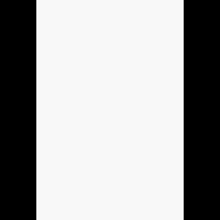
Hola
xd
Anónimo136760
ola
Anónimo136753
hola
Anónimo137184
hola
Anónimo137184
hoooooooo