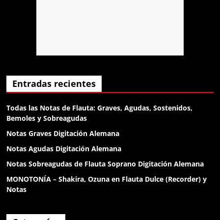
dame un gr
Anónimo138135
el diablo
Anónimo138188
Entradas recientes
klk
Todas las Notas de Flauta: Graves, Agudas, Sostenidos,
Bemoles y Sobreagudas
Anónimo138188
Notas Graves Digitación Alemana
klk
Notas Agudas Digitación Alemana
Notas Sobreagudas de Flauta Soprano Digitación Alemana
Anónimo138188
MONOTONÍA – Shakira, Ozuna en Flauta Dulce (Recorder) y
buenas
Notas
Anónimo138281