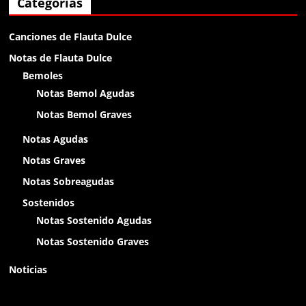
Categorías
holaa
Canciones de Flauta Dulce
Anónimo138400
Notas de Flauta Dulce
chikitin
Bemoles
Notas Bemol Agudas
Anónimo138400
Notas Bemol Graves
olap
Notas Agudas
Notas Graves
Anónimo138400
Notas Sobreagudas
olaaa
Sostenidos
Notas Sostenido Agudas
Anónimo138400
Notas Sostenido Graves
olaaa
Noticias
Anónimo138400
olaaa