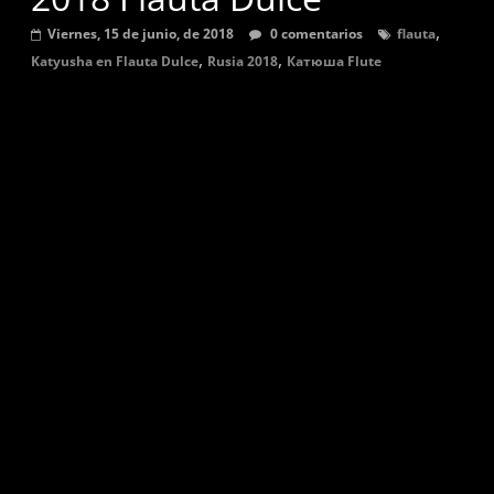
graves,
,
Viernes, 15 de junio, de 2018
0 comentarios
flauta
agudas,
,
,
Katyusha en Flauta Dulce
Rusia 2018
Катюша Flute
sostenidas
y
bemol.
Música
para
flauta
dulce,
partituras
y
tutoriales
de
canciones
en
digitación
alemana.