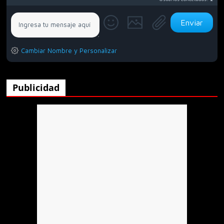
Callaos
laflautadulce
Piero
Anónimo135397
Yáñez
Cambiar Nombre y Personalizar
Alguien que viva en tepiscoloyo mexico
tlaxcala?
Publicidad
Anónimo135453
.
Anónimo135791
No
Hola
xd