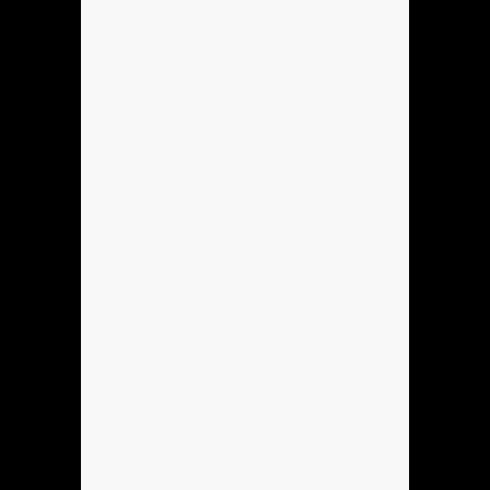
Anónimo136760
ola
Anónimo136753
hola
Anónimo137184
hola
Anónimo137184
hoooooooo
Anónimo137184
holla
Hola