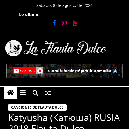
Saltar
Sábado, 8 de agosto, de 2026
al
Lo último:
contenido
La
Flauta
Dulce
Tutoriales
en
CANCIONES DE FLAUTA DULCE
Flauta
Katyusha (Катюша) RUSIA
Dulce,
2018 Flauta Dulce
notas