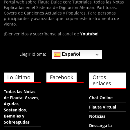
Portal web sobre Flauta Dulce con: Tutoriales, todas las Notas
Explicadas en el Sistema de Digitación Alemán, Partituras,
Anónimo140074
Covers de Canciones Actuales y Populares. Para personas
principiantes y avanzadas que toquen este instrumento de
hola
viento.
¡Bienvenidos y suscríbanse al canal de
Youtube
!
Anónimo140974
ФЯща
Elegir idioma:
Español
Lo último
Facebook
Otros
enlaces
Todas las Notas
de Flauta: Graves,
Chat Online
Agudas,
Flauta Virtual
Sostenidos,
Bemoles y
Noticias
Sobreagudas
Descarga la