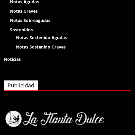
chikitin
Notas Agudas
Notas Graves
Anónimo138400
Notas Sobreagudas
olap
Sostenidos
Notas Sostenido Agudas
Anónimo138400
Notas Sostenido Graves
olaaa
Noticias
Anónimo138400
olaaa
Publicidad
Anónimo138400
olaaa
Anónimo139826
eyy