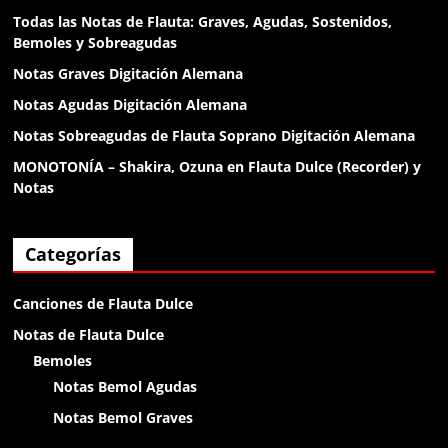
el diablo
Todas las Notas de Flauta: Graves, Agudas, Sostenidos,
Bemoles y Sobreagudas
Anónimo138188
Notas Graves Digitación Alemana
klk
Notas Agudas Digitación Alemana
Notas Sobreagudas de Flauta Soprano Digitación Alemana
Anónimo138188
MONOTONÍA – Shakira, Ozuna en Flauta Dulce (Recorder) y
Notas
klk
Anónimo138188
Categorías
buenas
Canciones de Flauta Dulce
Anónimo138281
Notas de Flauta Dulce
Bemoles
holaa
Notas Bemol Agudas
Anónimo138400
Notas Bemol Graves