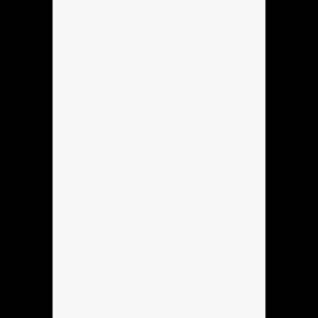
Hola
Se podria hacer Mi sobreagudo?
Hola
Se podria Hacer Mi sobreagudo?
Anónimo137905
pene
Anónimo138053
dame un gr
Anónimo138053
dame un gr