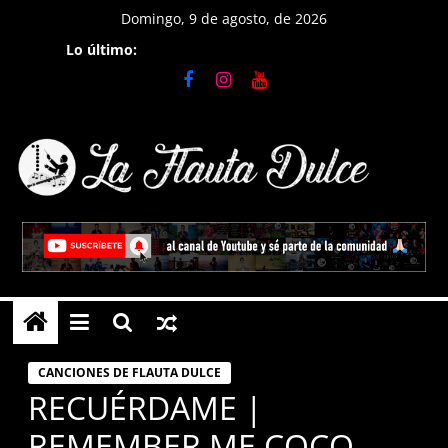
Saltar
Domingo, 9 de agosto, de 2026
al
Lo último:
contenido
La
Flauta
Dulce
Tutoriales
en
CANCIONES DE FLAUTA DULCE
Flauta
RECUÉRDAME |
Dulce,
REMEMBER ME COCO
notas