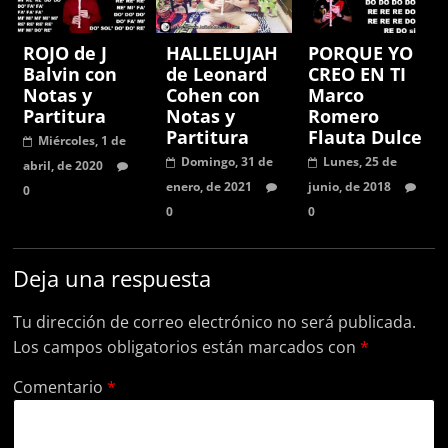
ROJO de J
HALLELUJAH
PORQUE YO
Balvin con
de Leonard
CREO EN TI
Notas y
Cohen con
Marco
Partitura
Notas y
Romero
Partitura
Flauta Dulce
Miércoles, 1 de
Domingo, 31 de
Lunes, 25 de
abril, de 2020
enero, de 2021
junio, de 2018
0
0
0
Deja una respuesta
Tu dirección de correo electrónico no será publicada.
Los campos obligatorios están marcados con
*
Comentario
*