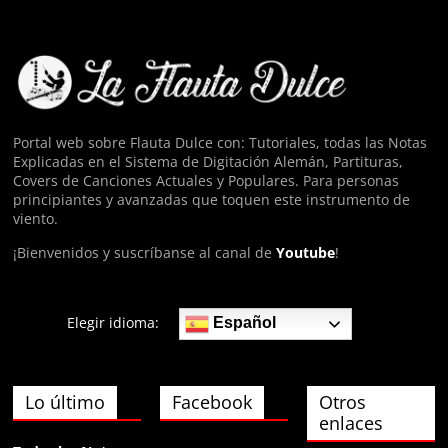
eyy
Anónimo140074
hola
Portal web sobre Flauta Dulce con: Tutoriales, todas las Notas
Explicadas en el Sistema de Digitación Alemán, Partituras,
Anónimo140974
Covers de Canciones Actuales y Populares. Para personas
ФЯща
principiantes y avanzadas que toquen este instrumento de
viento.
¡Bienvenidos y suscríbanse al canal de
Youtube
!
Elegir idioma:
Español
Lo último
Facebook
Otros
enlaces