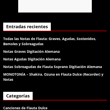
Anónimo138135
el diablo
Anónimo138188
Entradas recientes
klk
Todas las Notas de Flauta: Graves, Agudas, Sostenidos,
Bemoles y Sobreagudas
Anónimo138188
Notas Graves Digitación Alemana
klk
Notas Agudas Digitación Alemana
Notas Sobreagudas de Flauta Soprano Digitación Alemana
Anónimo138188
MONOTONÍA – Shakira, Ozuna en Flauta Dulce (Recorder) y
buenas
Notas
Anónimo138281
Categorías
holaa
Canciones de Flauta Dulce