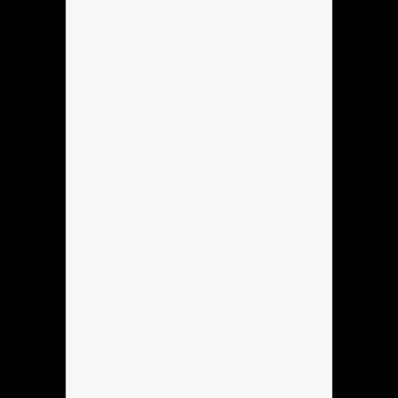
Anónimo136760
ola
Anónimo136753
hola
Anónimo137184
hola
Anónimo137184
hoooooooo
Anónimo137184
holla