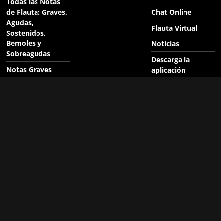
Todas las Notas
de Flauta: Graves,
Chat Online
Agudas,
Flauta Virtual
Sostenidos,
Bemoles y
Noticias
Sobreagudas
Descarga la
Notas Graves
aplicación
Digitación
Suscríbete
Alemana
Búsqueda interna
Notas Agudas
con el motor de
Digitación
Google
Alemana
Políticas de
Notas
Privacidad y
Sobreagudas de
Familia, al usar la
Flauta Soprano
Aplicación y Sitio
Digitación
Web
Alemana
Antigua versión
MONOTONÍA –
Shakira, Ozuna en
Pacman Juego en
Flauta Dulce