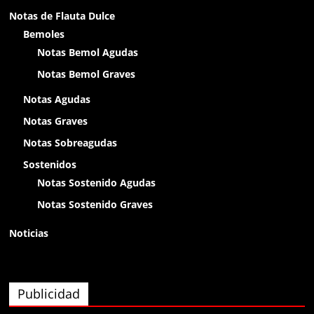
Anónimo138400
Notas de Flauta Dulce
chikitin
Bemoles
Notas Bemol Agudas
Anónimo138400
Notas Bemol Graves
olap
Notas Agudas
Notas Graves
Anónimo138400
Notas Sobreagudas
olaaa
Sostenidos
Notas Sostenido Agudas
Anónimo138400
Notas Sostenido Graves
olaaa
Noticias
Anónimo138400
olaaa
Publicidad
Anónimo139826